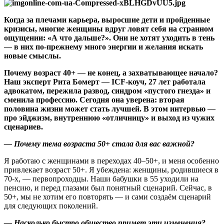
Когда за плечами карьера, выросшие дети и пройденные
кризисы, многие женщины вдруг ловят себя на странном
ощущении: «А что дальше?». Они не хотят уходить в тень
— в них по-прежнему много энергии и желания искать
новые смыслы.
Почему возраст 40+ — не конец, а захватывающее начало?
Наш эксперт Рита Бомерт — ICF-коуч,
27 лет работала
адвокатом, пережила развод, синдром
«
пустого гнезда
»
и
сменила профессию. Сегодня она уверена: вторая
половина жизни может стать лучшей. В этом интервью —
про эйджизм, внутреннюю «отличницу» и выход из чужих
сценариев.
— Почему тема возраста 50+ стала для вас важной?
Я работаю с женщинами в переходах 40–50+, и меня особенно
привлекает возраст 50+. Я убеждена: женщины, родившиеся в
70-х, — первопроходцы. Наши бабушки в 55 уходили на
пенсию, и перед глазами был понятный сценарий. Сейчас, в
50+, мы не хотим его повторять — и сами создаём сценарий
для следующих поколений.
— Насколько быстро общество примет эти изменения?