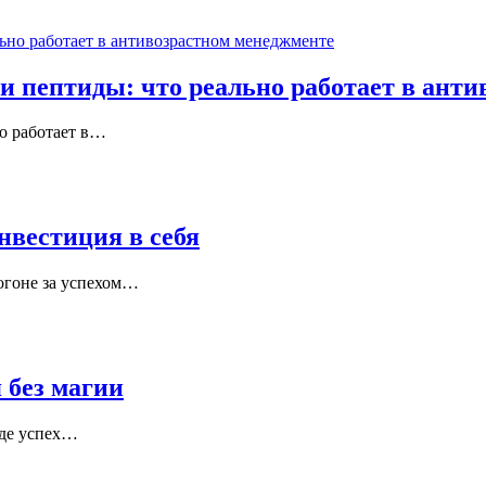
 и пептиды: что реально работает в ант
о работает в
…
нвестиция в себя
огоне за успехом
…
 без магии
де успех
…