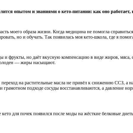
ся опытом и знаниями о кето-питании: как оно работает, ко
асть моего образа жизни. Когда медицина не помогла справиться 
ировать, но и обучать. Так появилась моя кето-школа, где я пом
ы и фрукты, но даёт вкусную компенсацию в виде жиров, мяса,
 голоден — жиры насыщают.
переход на растительные масла не привёл к снижению ССЗ, а н
 грамотном подходе сосуды восстанавливаются, а давление нор
е кето для почек появился после моды на жёсткие белковые диет