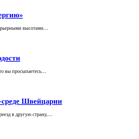
нергию»
карьерными высотами
…
одости
то вы просыпаетесь
…
-среде Швейцарии
еезд в другую страну,
…