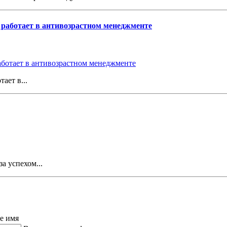
о работает в антивозрастном менеджменте
ает в...
а успехом...
е имя