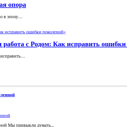
ая опора
о в эпоху
…
 работа с Родом: Как исправить ошибки
 исправить
…
еленной
нной Мы привыкли думать...