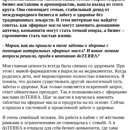
бизнес
‑
наставник и аромапрактик, нашла выход из этого
круга. Она совмещает семью, стабильный доход от
международного бизнеса и заботу о здоровье без
традиционных лекарств. В этом интервью вы найдёте
советы, как эфирные масла могут заменить домашнюю
аптечку, комьюнити могут стать точкой опоры, а бизнес –
гармонично стать частью жизни.
-
Мария, как вы пришли к теме заботы о здоровье с
помощью натуральных эфирных масел
?
И какие личные
вопросы решили, придя в компанию
doTERRA
?
Моя главная ценность всегда была связана со здоровьем. При
этом с мамой-фармацевтом я выросла на медикаментах. Когда
родились дети, моё мировоззрение полностью изменилось. Я
поняла, что должен существовать другой экологичный путь
заботы о здоровье. Как только появляется искренний запрос,
ответ обязательно приходит. Так я познакомилась с эфирными
маслами doTERRA. Шаг за шагом я научилась заменять
таблетки на эфирные масла и продукты на их основе. Сейчас
я пришла к системной и проактивной заботе о здоровье.
Я очень семейный человек. Но работа в найме с её жёсткими
рамками и ограничениями не совмещалась с семьёй. А в
doTERRA я открыла для себя бизнес‑комьюнити, где сама