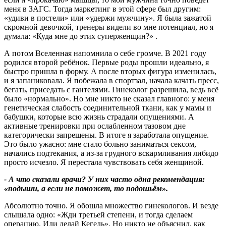
меня в ЗАГС. Тогда маркетинг в этой сфере был другим:
«удиви в постели» или «удержи мужчину». Я была зажатой
скромной девочкой, тренеры видели во мне потенциал, но я
думала: «Куда мне до этих суперженщин?» .
А потом Вселенная напомнила о себе громче. В 2021 году
родился второй ребёнок. Первые роды прошли идеально, я
быстро пришла в форму. А после вторых фигура изменилась,
и я запаниковала. Я побежала в спортзал, начала качать пресс,
бегать, приседать с гантелями. Гинеколог разрешила, ведь всё
было «нормально». Но мне никто не сказал главного: у меня
генетическая слабость соединительной ткани, как у мамы и
бабушки, которые всю жизнь страдали опущениями. А
активные тренировки при ослабленном тазовом дне
категорически запрещены. В итоге я заработала опущение.
Это было ужасно: мне стало больно заниматься сексом,
начались подтекания, а из‑за грудного вскармливания либидо
просто исчезло. Я перестала чувствовать себя женщиной.
- А что сказали врачи
?
У них часто одна рекомендация:
«подыши, а если не поможет, то подошьём».
Абсолютно точно. Я обошла множество гинекологов. И везде
слышала одно: «Жди третьей степени, и тогда сделаем
операцию. Или делай Кегель». Но никто не объяснил, как