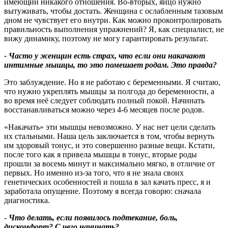
имеющий никакого отношения. Во‑вторых, яйцо нужно
вытуживать, чтобы достать. Женщина с ослабленным тазовым
дном не чувствует его внутри. Как можно проконтролировать
правильность выполнения упражнений? Я, как специалист, не
вижу динамику, поэтому не могу гарантировать результат.
- Часто у женщин есть страх, что если они накачают
интимные мышцы, то это помешает родам. Это правда
?
Это заблуждение. Но я не работаю с беременными. Я считаю,
что нужно укреплять мышцы за полгода до беременности, а
во время неё следует соблюдать полный покой. Начинать
восстанавливаться можно через 4-6 месяцев после родов.
«Накачать» эти мышцы невозможно. У нас нет цели сделать
их стальными. Наша цель заключается в том, чтобы вернуть
им здоровый тонус, и это совершенно разные вещи. Кстати,
после того как я привела мышцы в тонус, вторые роды
прошли за восемь минут и максимально мягко, в отличие от
первых. Но именно из‑за того, что я не знала своих
генетических особенностей и пошла в зал качать пресс, я и
заработала опущение. Поэтому я всегда говорю: сначала
диагностика.
-
Что делать, если появилось подтекание, боль,
дискомфорт
?
С чего начинать
?