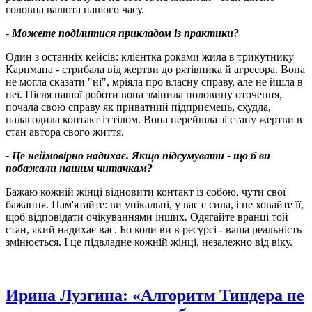
головна валюта нашого часу.
-
Можете поділитися прикладом із практики?
Один з останніх кейсів: клієнтка роками жила в трикутнику
Карпмана - стрибала від жертви до рятівника й агресора. Вона
не могла сказати "ні", мріяла про власну справу, але не йшла в
неї. Після нашої роботи вона змінила половину оточення,
почала свою справу як приватний підприємець, схудла,
налагодила контакт із тілом. Вона перейшла зі стану жертви в
стан автора свого життя.
- Це неймовірно надихає. Якщо підсумувати - що б ви
побажали нашим читачкам?
Бажаю кожній жінці відновити контакт із собою, чути свої
бажання. Пам'ятайте: ви унікальні, у вас є сила, і не ховайте її,
щоб відповідати очікуваннями інших. Одягайте вранці той
стан, який надихає вас. Бо коли ви в ресурсі - ваша реальність
змінюється. І це підвладне кожній жінці, незалежно від віку.
Ирина Лузгина: «Алгоритм Тиндера не