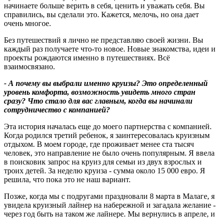
начинаете больше верить в себя, ценить и уважать себя. Вы
справились, вы сделали это. Кажется, мелочь, но она дает
очень многое.
Без путешествий я лично не представляю своей жизни. Вы
каждый раз получаете что-то новое. Новые знакомства, идеи и
проекты рождаются именно в путешествиях. Всё
взаимосвязано.
- А почему вы выбрали именно круизы
?
Это определенный
уровень комфорта, возможность увидеть много стран
сразу? Что стало для вас главным, когда вы начинали
сотрудничество с компанией
?
Эта история началась еще до моего партнерства с компанией.
Когда родился третий ребенок, я заинтересовалась круизным
отдыхом. В моем городе, где проживает менее ста тысяч
человек, это направление не было очень популярным. Я ввела
в поисковик запрос на круиз для семьи из двух взрослых и
троих детей. За неделю круиза - сумма около 15 000 евро. Я
решила, что пока это не наш вариант.
Позже, когда мы с подругами праздновали 8 марта в Малаге, я
увидела круизный лайнер на набережной и загадала желание -
через год быть на таком же лайнере. Мы вернулись в апреле, и