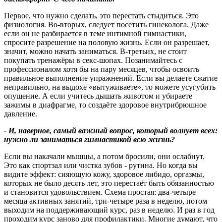
Первое, что нужно сделать, это перестать стыдиться. Это
физиология. Во‑вторых, следует посетить гинеколога. Даже
если он не разбирается в теме интимной гимнастики,
спросите разрешение на половую жизнь. Если он разрешает,
значит, можно начать заниматься. В‑третьих, не стоит
покупать тренажёры в секс‑шопах. Позанимайтесь с
профессионалом хотя бы на пару месяцев, чтобы освоить
правильное выполнение упражнений. Если вы делаете сжатие
неправильно, на выдохе «вытуживаете», то можете усугубить
опущение. А если учитесь дышать животом и убираете
зажимы в диафрагме, то создаёте здоровое внутрибрюшное
давление.
- И, наверное, самый важный вопрос, который волнует всех:
нужно ли заниматься гимнастикой всю жизнь
?
Если вы накачали мышцы, а потом бросили, они ослабнут.
Это как спортзал или чистка зубов - рутина. Но когда вы
видите эффект: сияющую кожу, здоровое либидо, оргазмы,
которых не было десять лет, это перестаёт быть обязанностью
и становится удовольствием. Схема простая: два‑четыре
месяца активных занятий, три‑четыре раза в неделю, потом
выходим на поддерживающий курс, раз в неделю. И раз в год
проходим курс заново для профилактики. Многие думают, что