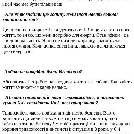
і цей час має бути тільки ваш.
-
Але ж як знайти цю годину, коли іноді навіть вільної
хвилинки немає?
Це питання приоритетів та ідентичності. Якщо я - автор свого
життя, то знаю, що мені потрібно для енергії. Стан жінки - це
її відповідальність. Якщо не виходить зранку, знайдіть час
протягом дня. Коли жінка енергійна, навколо всі живляться
цією енергією.
- Тобто не потрібно бути ідеальною?
Абсолютно. Потрібно налагодити контакт із собою. Тоді якість
життя змінюється кардинально.
-
Ще один поширений стан - тривожність, її називають
чумою XXI століття. Як із нею працювати?
Тривожність часто пов'язана з цінністю безпеки. Варто
запитати: що мене тривожить і що я можу зробити, щоб
забезпечити цю безпеку? У моїй практиці ми часто знаходили
коріння тривожності в дитинстві: ситуація в 3 роки, у 6, і