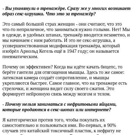
-
Вы упомянули о тренажёре. Сразу же у многих возникает
образ секс-игрушки. Что это за тренажёр?
Это самый большой страх женщин - они считают, что это
что‑то неприличное, что заниматься нужно голыми. Нет! Мы
в одежде, в удобных штанах, тренажёр вводится незаметно, и
мы начинаем с ним работать. И это не секс-игрушка, а
усовершенствованная модификация тренажёра, который
изобрёл Арнольд Кегель ещё в 1947 году; он называется
пневматическим.
Почему он эффективен? Когда вы идёте качать бицепс, то
берёте гантели для отягощения мышцы. Здесь то же самое:
латексная камера создаёт сопротивление, и мышцы
укрепляются быстрее. Самое главное, что на тренажере есть
стрелочки, и женщина видит силу своего сжатия. Это
формирует нейронную связь между мозгом и телом.
-
Почему нельзя заниматься с нефритовыми яйцами,
которые продаются в секс-шопах или интернете
?
Я категорически против того, чтобы покупать их
самостоятельно и пользоваться ими. Во‑первых, в 90%
случаев это китайский токсичный пластик, к нефриту не