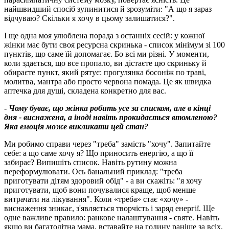
найшвидший спосіб зупинитися й зрозуміти: "А що я зараз
відчуваю? Скільки я хочу в цьому залишатися?".
І ще одна моя улюблена порада з останніх сесій: у кожної
жінки має бути своя ресурсна скринька - список мінімум зі 100
пунктів, що саме їй допомагає. Бо всі ми різні. У моменти,
коли здається, що все пропало, ви дістаєте цю скриньку й
обираєте пункт, який рятує: прогулянка босоніж по траві,
молитва, мантра або просто червона помада. Це як швидка
аптечка для душі, складена конкретно для вас.
-
Чому буває, що жінка робить усе за списком, але в кінці
дня - виснажена, а іноді навіть прокидається втомленою?
Яка емоція може викликати цей стан?
Ми робимо справи через "треба" замість "хочу". Запитайте
себе: а що саме хочу я? Що приносить енергію, а що її
забирає? Випишіть список. Навіть рутину можна
переформулювати. Ось банальний приклад: "треба
приготувати дітям здоровий обід" - а ви скажіть: "я хочу
приготувати, щоб вони почувалися краще, щоб менше
витрачати на лікування". Коли «треба» стає «хочу» -
виснаження зникає, з'являється творчість і заряд енергії. Ще
одне важливе правило: ранкове налаштування - святе. Навіть
якщо ви багатодітна мама, вставайте на годину раніше за всіх,