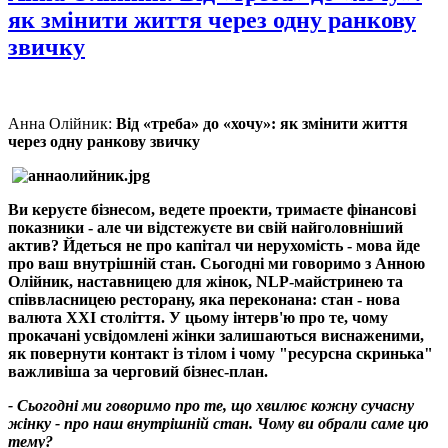
як змінити життя через одну ранкову
звичку
Анна Олійник:
Від «треба» до «хочу»: як змінити життя
через одну ранкову звичку
Ви керуєте бізнесом, ведете проекти, тримаєте фінансові
показники - але чи відстежуєте ви свій найголовніший
актив? Йдеться не про капітал чи нерухомість - мова йде
про ваш внутрішній стан. Сьогодні ми говоримо з Анною
Олійник, наставницею для жінок, NLP-майстринею та
співвласницею ресторану, яка переконана: стан - нова
валюта XXI століття. У цьому інтерв'ю про те, чому
прокачані усвідомлені жінки залишаються виснаженими,
як повернути контакт із тілом і чому "ресурсна скринька"
важливіша за черговий бізнес-план.
- Сьогодні ми говоримо про те, що хвилює кожну сучасну
жінку - про наш внутрішній стан. Чому ви обрали саме цю
тему?