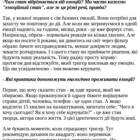
-Чим стан відрізняється від емоцій? Ми часто кажемо
"емоційний стан", але ж це різні речі, правда?
Так, у кожної людини є сім базових емоцій. Вони потрібні для
захисту чи поштовху до дії. Але коли ми затримуємося в одній
емоції надовго, на години, місяці, роки - це вже формує стан.
Наприклад, образа - нормальна реакція на кілька хвилин. Але
якщо ви носите її роками, ви дивитесь на світ через фільтр
образи: бачите несправедливість, менше довіряєте людям,
чекаєте розчарувань. І з цього стану ви приймаєте рішення, які
будують вашу реальність. Тому раджу просту вправу:
протягом дня відстежуйте, який тригер викликав яку емоцію.
Що ми усвідомлюємо - тим можемо керувати.
-
Які практики допоможуть екологічно проживати емоції?
Перше, що хочу сказати: стан - як одяг вранці, який ми
обираємо. Якщо прокинулися й одразу біжите вирішувати
справи дітей, чоловіка, телефон - це один стан. А якщо
виділити 15 хвилин на налаштування, запитати себе: "Чого я
хочу сьогодні? Як я хочу себе відчувати?" - це вже стан
творця, автора свого життя. З цієї ідентичності дії будуть інші.
Але бувають моменти, коли спрацьовує тригер. Тут
рекомендую дихання по квадрату: воно перемикає
парасимпатичну систему мозку, повертає ясність. Це