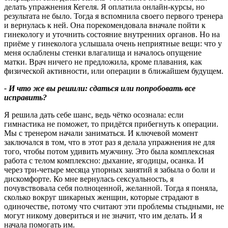
делать упражнения Кегеля. Я оплатила онлайн-курсы, но
результата не было. Тогда я вспомнила своего первого тренера
и вернулась к ней. Она порекомендовала вначале пойти к
гинекологу и уточнить состояние внутренних органов. Но на
приёме у гинеколога услышала очень неприятные вещи: что у
меня ослаблены стенки влагалища и началось опущение
матки. Врач ничего не предложила, кроме плавания, как
физической активности, или операции в ближайшем будущем.
- И что же вы решили: сдаться или попробовать все
исправить
?
Я решила дать себе шанс, ведь чётко осознала: если
гимнастика не поможет, то придётся прибегнуть к операции.
Мы с тренером начали заниматься. И ключевой момент
заключался в том, что в этот раз я делала упражнения не для
того, чтобы потом удивить мужчину. Это была комплексная
работа с телом комплексно: дыхание, ягодицы, осанка. И
через три‑четыре месяца упорных занятий я забыла о боли и
дискомфорте. Ко мне вернулась сексуальность, я
почувствовала себя полноценной, желанной. Тогда я поняла,
сколько вокруг шикарных женщин, которые страдают в
одиночестве, потому что считают эти проблемы стыдными, не
могут никому довериться и не значит, что им делать. И я
начала помогать им.