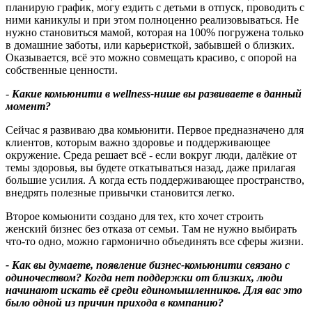
планирую график, могу ездить с детьми в отпуск, проводить с
ними каникулы и при этом полноценно реализовываться. Не
нужно становиться мамой, которая на 100% погружена только
в домашние заботы, или карьеристкой, забывшей о близких.
Оказывается, всё это можно совмещать красиво, с опорой на
собственные ценности.
-
Какие комьюнити в
wellness
‑
нише вы развиваете в данный
момент?
Сейчас я развиваю два комьюнити. Первое предназначено для
клиентов, которым важно здоровье и поддерживающее
окружение. Среда решает всё - если вокруг люди, далёкие от
темы здоровья, вы будете откатываться назад, даже прилагая
большие усилия. А когда есть поддерживающее пространство,
внедрять полезные привычки становится легко.
Второе комьюнити создано для тех, кто хочет строить
женский бизнес без отказа от семьи. Там не нужно выбирать
что‑то одно, можно гармонично объединять все сферы жизни.
- Как вы думаете, появление бизнес
‑
комьюнити связано с
одиночеством
?
Когда нет поддержки от близких, люди
начинают искать её среди единомышленников. Для вас это
было одной из причин прихода в компанию
?