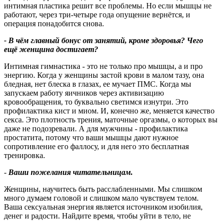
интимная пластика решит все проблемы. Но если мышцы не
работают, через три‑четыре года опущение вернётся, и
операция понадобится снова.
- В чём главный бонус от занятий, кроме здоровья
?
Чего
ещё женщина достигает
?
Интимная гимнастика - это не только про мышцы, а и про
энергию. Когда у женщины застой крови в малом тазу, она
бледная, нет блеска в глазах, ее мучает ПМС. Когда мы
запускаем работу яичников через активизацию
кровообращения, то буквально светимся изнутри. Это
профилактика кист и миом. И, конечно же, меняется качество
секса. Это плотность трения, маточные оргазмы, о которых вы
даже не подозревали. А для мужчины - профилактика
простатита, потому что ваши мышцы дают нужное
сопротивление его фаллосу, и для него это бесплатная
тренировка.
-
Ваши пожелания читательницам.
Женщины, научитесь быть расслабленными. Мы слишком
много думаем головой и слишком мало чувствуем телом.
Ваша сексуальная энергия является источником изобилия,
денег и радости. Найдите время, чтобы уйти в тело, не