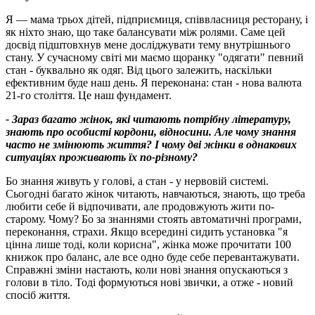
Я — мама трьох дітей, підприємиця, співвласниця ресторану, і
як ніхто знаю, що таке балансувати між ролями. Саме цей
досвід підштовхнув мене досліджувати тему внутрішнього
стану. У сучасному світі ми маємо щоранку "одягати" певний
стан - буквально як одяг. Від цього залежить, наскільки
ефективним буде наш день. Я переконана: стан - нова валюта
21-го століття. Це наш фундамент.
- Зараз багато жінок, які читають потрібну літературу,
знають про особисті кордони, відносини. Але чому знання
часто не змінюють життя? І чому дві жінки в однакових
ситуаціях проживають їх по-різному?
Бо знання живуть у голові, а стан - у нервовій системі.
Сьогодні багато жінок читають, навчаються, знають, що треба
любити себе й відпочивати, але продовжують жити по-
старому. Чому? Бо за знаннями стоять автоматичні програми,
переконання, страхи. Якщо всередині сидить установка "я
цінна лише тоді, коли корисна", жінка може прочитати 100
книжок про баланс, але все одно буде себе перевантажувати.
Справжні зміни настають, коли нові знання опускаються з
голови в тіло. Тоді формуються нові звички, а отже - новий
спосіб життя.