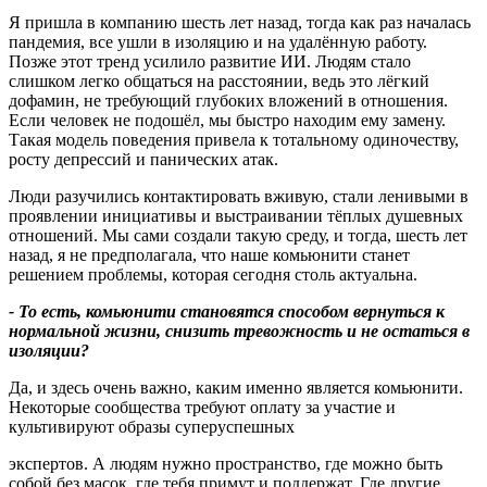
Я пришла в компанию шесть лет назад, тогда как раз началась
пандемия, все ушли в изоляцию и на удалённую работу.
Позже этот тренд усилило развитие ИИ. Людям стало
слишком легко общаться на расстоянии, ведь это лёгкий
дофамин, не требующий глубоких вложений в отношения.
Если человек не подошёл, мы быстро находим ему замену.
Такая модель поведения привела к тотальному одиночеству,
росту депрессий и панических атак.
Люди разучились контактировать вживую, стали ленивыми в
проявлении инициативы и выстраивании тёплых душевных
отношений. Мы сами создали такую среду, и тогда, шесть лет
назад, я не предполагала, что наше комьюнити станет
решением проблемы, которая сегодня столь актуальна.
- То есть, комьюнити становятся способом вернуться к
нормальной жизни, снизить тревожность и не остаться в
изоляции?
Да, и здесь очень важно, каким именно является комьюнити.
Некоторые сообщества требуют оплату за участие и
культивируют образы суперуспешных
экспертов. А людям нужно пространство, где можно быть
собой без масок, где тебя примут и поддержат. Где другие