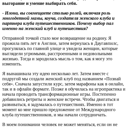
выгорание и умение выбирать себя.
- Илона, вы совмещаете столько ролей, включая роль
многодетной мамы, коуча, создателя женского клуба и
партнера клуба путешественников. Почему выбор пал
именно на женский клуб и путешествия
?
Отправной точкой стало мое возвращение на родину. Я
прожила пять лет в Англии, затем вернулась в Даугавпилс,
прогулялась по главной улице и увидела женщин, которые
выглядели угрюмыми, расстроенными и недовольными
жизнью. Тогда и зародилась мысль о том, как я могу это
изменить.
Я вынашивала эту идею несколько лет. Затем вместе с
подругой мы создали женский клуб под названием «Познай
себя». Сначала запустили курс, затем марафоны как в онлайн,
так и в офлайн формате. Позже я обучилась на игропрактика и
начала проводить трансформационные игры. Постепенно
добавились ретриты и женские встречи. Чтобы двигаться и
развиваться, я задумалась о путешествиях. Именно в тот
момент ко мне пришло предложение от Международного
клуба путешественников, и мы начали сотрудничать.
В моем понимании человек не может меняться, если он не