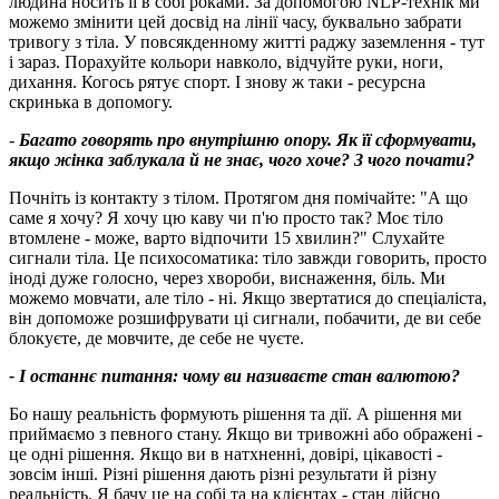
людина носить її в собі роками. За допомогою NLP-технік ми
можемо змінити цей досвід на лінії часу, буквально забрати
тривогу з тіла. У повсякденному житті раджу заземлення - тут
і зараз. Порахуйте кольори навколо, відчуйте руки, ноги,
дихання. Когось рятує спорт. І знову ж таки - ресурсна
скринька в допомогу.
-
Багато говорять про внутрішню опору. Як її сформувати,
якщо жінка заблукала й не знає, чого хоче? З чого почати?
Почніть із контакту з тілом. Протягом дня помічайте: "А що
саме я хочу? Я хочу цю каву чи п'ю просто так? Моє тіло
втомлене - може, варто відпочити 15 хвилин?" Слухайте
сигнали тіла. Це психосоматика: тіло завжди говорить, просто
іноді дуже голосно, через хвороби, виснаження, біль. Ми
можемо мовчати, але тіло - ні. Якщо звертатися до спеціаліста,
він допоможе розшифрувати ці сигнали, побачити, де ви себе
блокуєте, де мовчите, де себе не чуєте.
- І останнє питання: чому ви називаєте стан валютою?
Бо нашу реальність формують рішення та дії. А рішення ми
приймаємо з певного стану. Якщо ви тривожні або ображені -
це одні рішення. Якщо ви в натхненні, довірі, цікавості -
зовсім інші. Різні рішення дають різні результати й різну
реальність. Я бачу це на собі та на клієнтах - стан дійсно