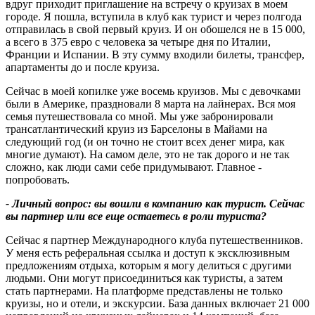
вдруг приходит приглашение на встречу о круизах в моем
городе. Я пошла, вступила в клуб как турист и через полгода
отправилась в свой первый круиз. И он обошелся не в 15 000,
а всего в 375 евро с человека за четыре дня по Италии,
Франции и Испании. В эту сумму входили билеты, трансфер,
апартаменты до и после круиза.
Сейчас в моей копилке уже восемь круизов. Мы с девочками
были в Америке, праздновали 8 марта на лайнерах. Вся моя
семья путешествовала со мной. Мы уже забронировали
трансатлантический круиз из Барселоны в Майами на
следующий год (и он точно не стоит всех денег мира, как
многие думают). На самом деле, это не так дорого и не так
сложно, как люди сами себе придумывают. Главное -
попробовать.
- Личный вопрос: вы вошли в компанию как турист. Сейчас
вы партнер или все еще остаетесь в роли туриста
?
Сейчас я партнер Международного клуба путешественников.
У меня есть реферальная ссылка и доступ к эксклюзивным
предложениям отдыха, которым я могу делиться с другими
людьми. Они могут присоединиться как туристы, а затем
стать партнерами. На платформе представлены не только
круизы, но и отели, и экскурсии. База данных включает 21 000