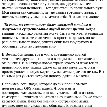
что один человек считает успехом, для другого может не
иметь никакой ценности. Нет единственно правильного пути.
Моя задача как специалиста - не давать готовые ответы, а
помочь человеку услышать самого себя. Это самое главное.
- То есть, вы становитесь более лояльной к людям и
допускаете существование другой точки зрения.
Когда
видишь, насколько разными могут быть культуры, начинаешь
понимать, что даже если человек просто отдыхает, он все
равно впитывает новое, учится общаться по-другому и
обогащает свой внутренний мир.
В Великобритании, где я жила, совершенно другой
менталитет, другие ценности и взгляды на воспитание и
отношения. И в каждой новой стране что-то отличается от
привычного нам уклада. Даже когда вам кажется, что вы
просто увидели новую картинку, на самом деле это не так. Вы
каждый раз учитесь чему-то новому, даже на мелочах.
Например, есть люди, которые до сих пор не умеют
пользоваться GPS-навигацией. Чтобы найти
достопримечательность, они вынуждены выйти из зоны
комфорта и научиться общаться с незнакомцами. То же самое
касается языка. Даже без знания иностранного языка
путешествие вынуждает вас общаться. В результате вы