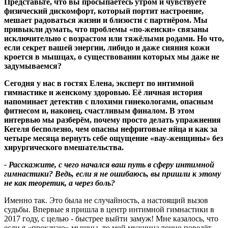
Представьте, что вы просыпаетесь утром и чувствуете
физический дискомфорт, который портит настроение,
мешает радоваться жизни и близости с партнёром. Мы
привыкли думать, что проблемы «по
‑
женски» связаны
исключительно с возрастом или тяжёлыми родами. Но что,
если секрет вашей энергии, либидо и даже сияния кожи
кроется в мышцах, о существовании которых мы даже не
задумываемся
?
Сегодня у нас в гостях Елена, эксперт по интимной
гимнастике и женскому здоровью. Её личная история
напоминает детектив с плохими гинекологами, опасным
фитнесом и, наконец, счастливым финалом. В этом
интервью мы разберём, почему просто делать упражнения
Кегеля бесполезно, чем опасны нефритовые яйца и как за
четыре месяца вернуть себе ощущение «вау
‑
женщины» без
хирургического вмешательства.
- Расскажите, с чего начался ваш путь в сферу интимной
гимнастики
?
Ведь, если я не ошибаюсь, вы пришли к этому
не как теоретик, а через боль
?
Именно так. Это была не случайность, а настоящий вызов
судьбы. Впервые я пришла в центр интимной гимнастики в
2017 году, с целью - быстрее выйти замуж! Мне казалось, что
если я «прокачаю» мышцы, то мой мужчина точно поведёт