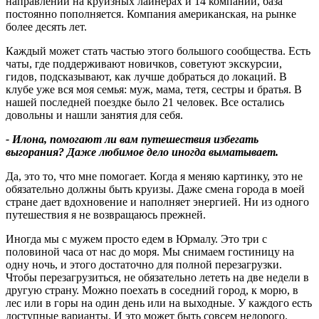
направлений на круизных лайнерах и 14 компаний, база
постоянно пополняется. Компания американская, на рынке
более десять лет.
Каждый может стать частью этого большого сообщества. Есть
чаты, где поддерживают новичков, советуют экскурсии,
гидов, подсказывают, как лучше добраться до локаций. В
клубе уже вся моя семья: муж, мама, тетя, сестры и братья. В
нашей последней поездке было 21 человек. Все остались
довольны и нашли занятия для себя.
- Илона, помогают ли вам путешествия избегать
выгорания
?
Даже любимое дело иногда выматывает.
Да, это то, что мне помогает. Когда я меняю картинку, это не
обязательно должны быть круизы. Даже смена города в моей
стране дает вдохновение и наполняет энергией. Ни из одного
путешествия я не возвращаюсь прежней.
Иногда мы с мужем просто едем в Юрмалу. Это три с
половиной часа от нас до моря. Мы снимаем гостиницу на
одну ночь, и этого достаточно для полной перезагрузки.
Чтобы перезагрузиться, не обязательно лететь на две недели в
другую страну. Можно поехать в соседний город, к морю, в
лес или в горы на один день или на выходные. У каждого есть
доступные варианты. И это может быть совсем недорого.