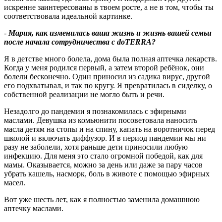
искренне заинтересованы в твоем росте, а не в том, чтобы ты
соответствовала идеальной картинке.
-
Мария, как изменилась ваша жизнь и жизнь вашей семьи
после начала сотрудничества с
doTERRA
?
Я в детстве много болела, дома была полная аптечка лекарств.
Когда у меня родился первый, а затем второй ребёнок, они
болели бесконечно. Один приносил из садика вирус, другой
его подхватывал, и так по кругу. Я превратилась в сиделку, о
собственной реализации не могло быть и речи.
Незадолго до пандемии я познакомилась с эфирными
маслами. Девушка из комьюнити посоветовала наносить
масла детям на стопы и на спину, капать на воротничок перед
школой и включать диффузор. И в период пандемии мы ни
разу не заболели, хотя раньше дети приносили любую
инфекцию. Для меня это стало огромной победой, как для
мамы. Оказывается, можно за день или даже за пару часов
убрать кашель, насморк, боль в животе с помощью эфирных
масел.
Вот уже шесть лет, как я полностью заменила домашнюю
аптечку маслами.