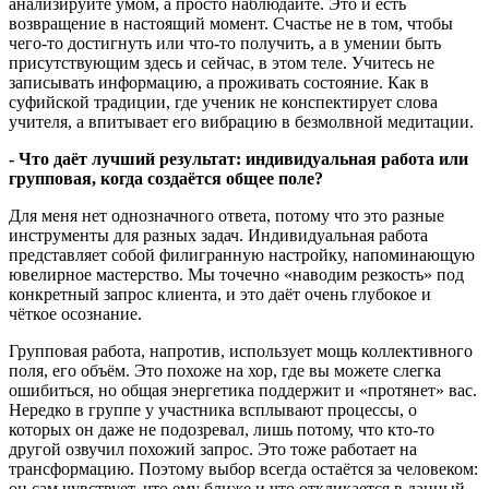
анализируйте умом, а просто наблюдайте. Это и есть
возвращение в настоящий момент. Счастье не в том, чтобы
чего‑то достигнуть или что‑то получить, а в умении быть
присутствующим здесь и сейчас, в этом теле. Учитесь не
записывать информацию, а проживать состояние. Как в
суфийской традиции, где ученик не конспектирует слова
учителя, а впитывает его вибрацию в безмолвной медитации.
- Что даёт лучший результат: индивидуальная работа или
групповая, когда создаётся общее поле
?
Для меня нет однозначного ответа, потому что это разные
инструменты для разных задач. Индивидуальная работа
представляет собой филигранную настройку, напоминающую
ювелирное мастерство. Мы точечно «наводим резкость» под
конкретный запрос клиента, и это даёт очень глубокое и
чёткое осознание.
Групповая работа, напротив, использует мощь коллективного
поля, его объём. Это похоже на хор, где вы можете слегка
ошибиться, но общая энергетика поддержит и «протянет» вас.
Нередко в группе у участника всплывают процессы, о
которых он даже не подозревал, лишь потому, что кто‑то
другой озвучил похожий запрос. Это тоже работает на
трансформацию. Поэтому выбор всегда остаётся за человеком:
он сам чувствует, что ему ближе и что откликается в данный