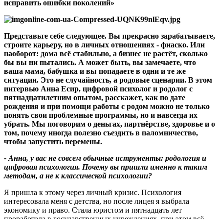
исправить ошибки поколений»
Представьте себе следующее
.
Вы прекрасно зарабатываете
,
строите карьеру
,
но в личных отношениях - фиаско
.
Или
наоборот
:
дома всё стабильно
,
а бизнес не растёт
,
сколько
бы вы ни пытались
.
А может быть
,
вы замечаете
,
что
ваша мама
,
бабушка и вы попадаете в одни и те же
ситуации
.
Это не случайность, а родовые сценарии
.
В этом
интервью Анна Есир
,
цифровой психолог и родолог с
пятнадцатилетним опытом
,
расскажет
,
как по дате
рождения и при помощи работы с родом можно не только
понять свои проблемные программы
,
но и навсегда их
убрать
.
Мы поговорим о деньгах
,
партнёрстве
,
здоровье и о
том
, почему иногда полезно съездить в паломничество,
чтобы запустить перемены
.
-
Анна
,
у вас не совсем обычные иструменты
:
родология и
цифровая психология
.
Почему вы пришли именно к таким
методам
,
а не к классической психологии
?
Я пришла к этому через личный кризис. Психология
интересовала меня с детства, но после лицея я выбрала
экономику и право. Стала юристом и пятнадцать лет
проработала в государственных учреждениях, при этом всё