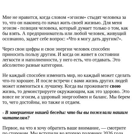
Мне не нравится, когда словом «эгоизм» стыдят человека за
то, что он наконец-то начал жить своей жизнью. Для меня
эгоизм - позиция человека, который думает только о том, как
бы взять. А предприниматель или любой человек, живущий
осознанно, задает себе вопрос: «Что я могу дать другим?».
Через свои цифры и свои энергии человек способен
приносить пользу другим. И когда он живет в состоянии
легкости и наполненности, у него есть, что отдавать. Это
абсолютно разные категории.
Не каждый способен изменить мир, но каждый может сделать
что-то хорошее. И после встречи с вами жизнь других людей
может измениться к лучшему. Когда вы проживаете
свою
жизнь, то демонстрируете окружающим, как это здорово. Это
вовсе не эгоизм, а здоровый энергообмен и баланс. Мы берем
то, чего достойны, но также и отдаем.
-
В завершение нашей беседы: что бы вы пожелали нашим
читателям
?
Первое, на что я хочу обратить ваше внимание, — смотрите
по сторонам. Мы вступили во вторую половину 2026 года,