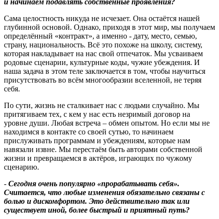
и начинаем подавлять собственные проявления
?
Сама целостность никуда не исчезает. Она остаётся нашей
глубинной основой. Однако, приходя в этот мир, мы получаем
определённый «контракт», а именно - дату, место, семью,
страну, национальность. Всё это похоже на школу, систему,
которая накладывает на нас свой отпечаток. Мы усваиваем
родовые сценарии, культурные коды, чужие убеждения. И
наша задача в этом теле заключается в том, чтобы научиться
присутствовать во всём многообразии вселенной, не теряя
себя.
По сути, жизнь не сталкивает нас с людьми случайно. Мы
притягиваем тех, с кем у нас есть незримый договор на
уровне души. Любая встреча – обмен опытом. Но если мы не
находимся в контакте со своей сутью, то начинаем
прислуживать программам и убеждениям, которые нам
навязали извне. Мы перестаём быть авторами собственной
жизни и превращаемся в актёров, играющих по чужому
сценарию.
-
Сегодня очень популярно «прорабатывать себя».
Считается, что любые изменения обязательно связаны с
болью и дискомфортом. Это действительно так или
существует иной, более быстрый и приятный путь
?