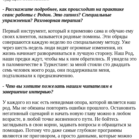
-
Расскажите подробнее
,
как происходит на практике
сеанс работы с Родом
.
Это гипноз
?
Специальные
упражнения
?
Разговорная терапия
?
Первый инструмент, который я применяю сама и обучаю ему
своих клиентов, называется родовые помины. Эти обряды
совершаются каждую неделю по специальному методу. Уже
через шесть недель люди видят огромные изменения, их
жизнь начинает разворачиваться в лучшую сторону. Наш Род,
наши предки ждут, чтобы мы к ним обратились. Я увидела это
в паломничестве в Туркестане: за мной стояли сто двадцать
семь человек моего рода, они поддерживали меня,
подталкивали к предназначению.
- Что вы хотите пожелать нашим читателям в
завершение интервью?
У каждого из нас есть невидимая опора, которой является наш
род. Мы не обязаны повторять ошибки прошлого. Остановить
негативный сценарий и начать новую главу можно в любом
возрасте, в любой точке жизненного пути. Не бойтесь
заглядывать в свои корни, задавать вопросы и обращаться за
помощью. Потому что даже самые глубокие программы
являются не приговором, а просто данными, которые можно