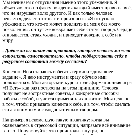
Мы начинаем с отпускания именно этого убеждения. Я
объясняю, что по факту рождения каждый имеет право на всё,
что не нарушает волю другого. И как только человек
решается, делает этот шаг и произносит: «Я отпускаю
убеждение, что кто-то может повлиять на меня без моего
позволения», он тут же возвращает себе статус творца. Сердце
открывается, страх уходит, и приходит доверие к себе и к
миру.
-
Даёте ли вы какие
‑
то практики, которые человек может
выполнять самостоятельно, чтобы поддерживать себя в
ресурсном состоянии между сессиями
?
Конечно. Но я стараюсь избегать термина «домашнее
задание». Я даю инструменты и сразу обучаю ими
пользоваться. Мой авторский курс и трансформационная игра
«Я Есть» как раз построены на этом принципе. Человек
получает не абстрактные советы, а конкретные способы
работы с собой, и учится применять их в жизни. Моя цель не
в том, чтобы привязать клиента к себе, а в том, чтобы сделать
его автономным и самодостаточным творцом.
Например, я рекомендую такую практику: когда вы
оказываетесь в стрессовой ситуации, направьте всё внимание
в тело. Почувствуйте, что происходит внутри, не