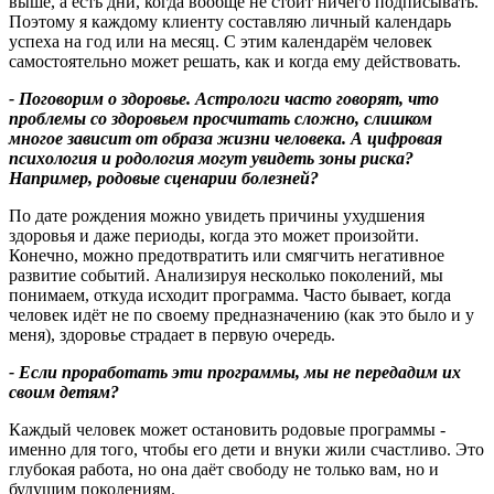
выше, а есть дни, когда вообще не стоит ничего подписывать.
Поэтому я каждому клиенту составляю личный календарь
успеха на год или на месяц. С этим календарём человек
самостоятельно может решать, как и когда ему действовать.
-
Поговорим
о здоровье
. Астрологи часто говорят,
что
проблемы со здоровьем просчитать сложно
, слишком
многое зависит от образа жизни
человека
.
А цифровая
психология и родология могут увидеть зоны риска
?
Например,
родовые сценарии болезней?
По дате рождения можно увидеть причины ухудшения
здоровья и даже периоды, когда это может произойти.
Конечно, можно предотвратить или смягчить негативное
развитие событий. Анализируя несколько поколений, мы
понимаем, откуда исходит программа. Часто бывает, когда
человек идёт не по своему предназначению (как это было и у
меня), здоровье страдает в первую очередь.
-
Если проработать эти программы
,
мы не передадим их
своим детям
?
Каждый человек может остановить родовые программы -
именно для того, чтобы его дети и внуки жили счастливо. Это
глубокая работа, но она даёт свободу не только вам, но и
будущим поколениям.