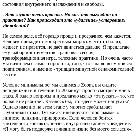
состояния внутреннего наслаждения и свободы.
-
Это звучит очень красиво. Но как это выглядит на
практике
?
Как происходит это «удаление» устаревших
убеждений
?
На самом деле, всё гораздо проще и прозрачнее, чем кажется.
Человек приходит с конкретным запросом: что-то болит,
мешает, не нравится, не даёт двигаться дальше. Я предлагаю
ему выбор инструментов: трансовая сессия,
трансформационная игра, телесные практики. Но очень часто
мы начинаем с самого простого, того, что я дарю всем новым
подписчикам, а именно - тридцатиминутной ознакомительной
сессии.
Условие минимальное: мы садимся в Zoom, вы сидите
неподвижно и в течение 15-20 минут просто смотрите мне в
глаза. Я задаю вопросы и предлагаю мягко «отпускать» то, что
больше не работает. Казалось бы, что здесь может напугать?
Однако именно на этом этапе у многих срабатывает
глубинный страх. Тут же активизируются программы о
гипнозе, влиянии, приворотах. Если человек боится
зрительного контакта, значит, внутри него живёт убеждение:
«Я могу быть подвержен влиянию извне без моего согласия».