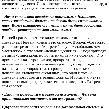
личное от родового. И главное здесь то, что это не приговор, а
возможность увидеть и изменить свои программы.
-
Нами управляют невидимые программы
?
Например,
страх заработать больше или боязнь быть счастливым в
паре
.
Какие практические инструменты даёт родология
,
чтобы перенастроить эти механизмы
?
В своей практике я часто вижу несколько типичных
сценариев. Первый: «деньги это опасно». Второй: «богатство
равно потере отношений». Третий: «лучше стабильно, чем
масштабно». Четвёртый: «нельзя выделяться». Люди приходят
с этими установками, но почти никогда их не осознают. Это
проявляется как страх рисков, прокрастинация,
невозможность выйти на новый уровень дохода. Когда мы
начинаем анализировать даты рождения нескольких
поколений, становится очевидным, что один и тот же
сценарий повторяется в разных формах. И тогда у клиента
появляется выбор: продолжать его или завершить. Всё решает
сам человек.
-
Давайте поговорим о цифровой психологии
.
Чем она
принципиально отличается от нумерологии
?
Цифровая психология основана на доказательной системе, а