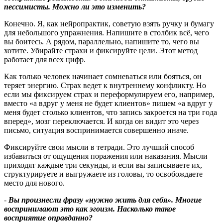
пессимисты. Можно ли это изменить
?
Конечно. Я, как нейропрактик, советую взять ручку и бумагу
для небольшого упражнения. Напишите в столбик всё, чего
вы боитесь. А рядом, параллельно, напишите то, чего вы
хотите. Убирайте страхи и фиксируйте цели. Этот метод
работает для всех цифр.
Как только человек начинает сомневаться или бояться, он
теряет энергию. Страх ведет к внутреннему конфликту. Но
если мы фиксируем страх и переформулируем его, например,
вместо «а вдруг у меня не будет клиентов» пишем «а вдруг у
меня будет столько клиентов, что запись закроется на три года
вперед», мозг переключается. И когда он видит это через
письмо, ситуация воспринимается совершенно иначе.
Фиксируйте свои мысли в тетради. Это лучший способ
избавиться от ощущения поражения или наказания. Мысли
приходят каждые три секунды, и если вы записываете их,
структурируете и выгружаете из головы, то освобождаете
место для нового.
-
Вы произнесли фразу
«
нужно жить для себя». Многие
воспринимают это как эгоизм. Насколько такое
восприятие оправданно
?