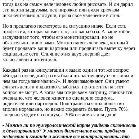
тогда как на самом деле человек любил рисовать. И он дарил
эти картины друзьям, пек пирожки или вязал крючком
исключительно для души, пряча своё увлечение в стол.
Но я предлагаю посмотреть на ситуацию иначе. Если есть
профессия, которая кормит вас, это ваша база. А ваше хобби
заслуживает того, чтобы его монетизировали, но не
обязательно лично вами. Можно нанять человека, который
будет продавать ваши картины или продвигать выпечку через
социальные сети. Слияние этих двух энергий дает
колоссальный потенциал.
Каждый раз на консультации я задаю один и тот же вопрос:
«Когда в последний раз вы были по-настоящему счастливы и
чем вы тогда занимались?». И люди замолкают. Они умеют
считать деньги и красиво улыбаться, но ответить на этот
вопрос не могут. А когда мы открываем матрицу, становится
очевидно, что человек живет по сценарию социума,
родителей или партнеров. Подстраиваться под общество
вполне нормально, но важно сохранять баланс. Пусть 70%
энергии уходит на социум, а 30% останется для души.
- Можно ли по нумерологической карте увидеть склонность
к делегированию
?
У многих бизнесменов есть проблема
недоверия к команде и желание всё контролировать. Это