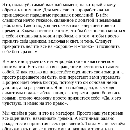
Это, пожалуй, самый важный момент, на который я хочу
обратить внимание. Для меня слово «прорабатывать»
принадлежит парадигме прошлых поколений. В нём
слышится нечто тяжёлое, связанное с лопатой и земляными
работами. Такой подход несовместим с энергией нового
времени. Задача состоит не в том, чтобы бесконечно копаться
в себе и откапывать корни проблем, а в том, чтобы просто
принять себя целиком, включая и свет, и тень. Следует
прекратить делить всё на «хорошо» и «плохо» и позволить
себе быть разным.
В моих инструментах нет «проработки» в классическом
понимании. Есть только возвращение в честность с самим
собой. И как только вы перестаёте оценивать свои эмоции, а
просто разрешаете им быть, они перестают вами управлять.
Процесс идёт очень быстро, потому что он основан не на
усилии, а на разрешении. Я не раз наблюдала, как уходят
симптомы и даже заболевания, с которыми врачи боролись
годами, стоило человеку просто признаться себе: «Да, я это
чувствую, и имею на это право».
Мы живём в раю, и это не метафора. Просто наш ум привык
всё оценивать, навешивать ярлыки. А истинный баланс
рождается из принятия всех проявлений. Тогда мы перестаём
обслуживать старые программы и начинаем творить из