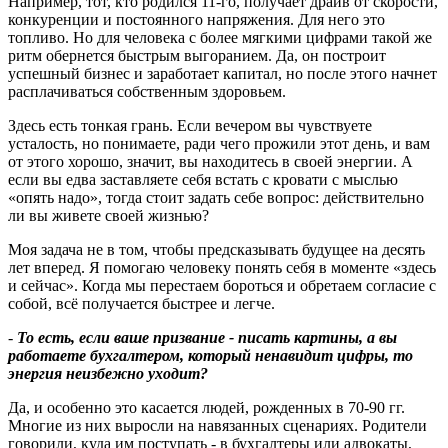
Например, тот, кто родился 11-го, получает драйв от скорости,
конкуренции и постоянного напряжения. Для него это
топливо. Но для человека с более мягкими цифрами такой же
ритм обернется быстрым выгоранием. Да, он построит
успешный бизнес и заработает капитал, но после этого начнет
расплачиваться собственным здоровьем.
Здесь есть тонкая грань. Если вечером вы чувствуете
усталость, но понимаете, ради чего прожили этот день, и вам
от этого хорошо, значит, вы находитесь в своей энергии. А
если вы едва заставляете себя встать с кровати с мыслью
«опять надо», тогда стоит задать себе вопрос: действительно
ли вы живете своей жизнью?
Моя задача не в том, чтобы предсказывать будущее на десять
лет вперед. Я помогаю человеку понять себя в моменте «здесь
и сейчас». Когда мы перестаем бороться и обретаем согласие с
собой, всё получается быстрее и легче.
-
То есть, если ваше призвание - писать картины, а вы
работаете бухгалтером, который ненавидит цифры, то
энергия неизбежно уходит?
Да, и особенно это касается людей, рожденных в 70-90 гг.
Многие из них выросли на навязанных сценариях. Родители
говорили, куда им поступать - в бухгалтеры или адвокаты,