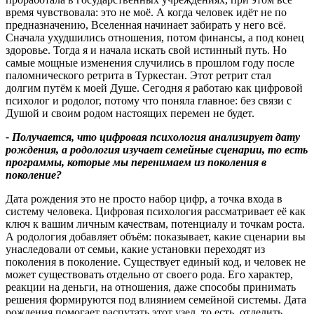
время чувствовала: это не моё. А когда человек идёт не по
предназначению, Вселенная начинает забирать у него всё.
Сначала ухудшились отношения, потом финансы, а под конец
здоровье. Тогда я и начала искать свой истинный путь. Но
самые мощные изменения случились в прошлом году после
паломнического ретрита в Туркестан. Этот ретрит стал
долгим путём к моей Душе. Сегодня я работаю как цифровой
психолог и родолог, потому что поняла главное: без связи с
Душой и своим родом настоящих перемен не будет.
- П
олучается
,
что цифровая психология анализирует дату
рождения
,
а родология изучает семейные сценарии
,
то есть
программы
,
которые мы перенимаем из поколения в
поколение
?
Дата рождения это не просто набор цифр, а точка входа в
систему человека. Цифровая психология рассматривает её как
ключ к вашим личным качествам, потенциалу и точкам роста.
А родология добавляет объём: показывает, какие сценарии вы
унаследовали от семьи, какие установки переходят из
поколения в поколение. Существует единый код, и человек не
может существовать отдельно от своего рода. Его характер,
реакции на деньги, на отношения, даже способы принимать
решения формируются под влиянием семейной системы. Дата
рождения помогает распутать этот узел, то есть, отделить