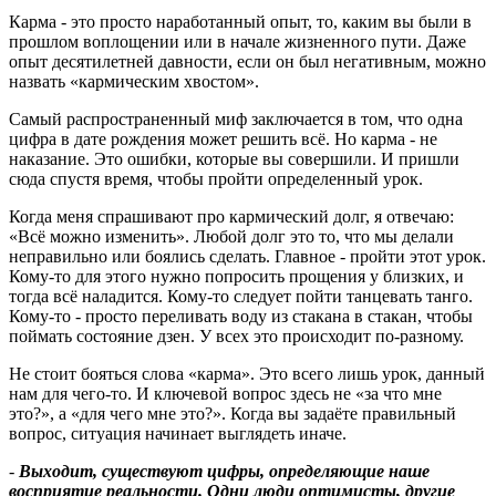
Карма - это просто наработанный опыт, то, каким вы были в
прошлом воплощении или в начале жизненного пути. Даже
опыт десятилетней давности, если он был негативным, можно
назвать «кармическим хвостом».
Самый распространенный миф заключается в том, что одна
цифра в дате рождения может решить всё. Но карма - не
наказание. Это ошибки, которые вы совершили. И пришли
сюда спустя время, чтобы пройти определенный урок.
Когда меня спрашивают про кармический долг, я отвечаю:
«Всё можно изменить». Любой долг это то, что мы делали
неправильно или боялись сделать. Главное - пройти этот урок.
Кому-то для этого нужно попросить прощения у близких, и
тогда всё наладится. Кому-то следует пойти танцевать танго.
Кому-то - просто переливать воду из стакана в стакан, чтобы
поймать состояние дзен. У всех это происходит по-разному.
Не стоит бояться слова «карма». Это всего лишь урок, данный
нам для чего-то. И ключевой вопрос здесь не «за что мне
это?», а «для чего мне это?». Когда вы задаёте правильный
вопрос, ситуация начинает выглядеть иначе.
-
Выходит, существуют цифры, определяющие наше
восприятие реальности. Одни люди оптимисты, другие