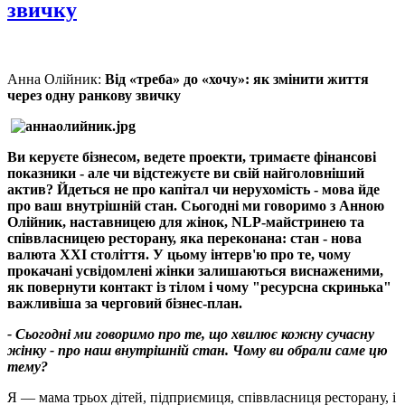
звичку
Анна Олійник:
Від «треба» до «хочу»: як змінити життя
через одну ранкову звичку
Ви керуєте бізнесом, ведете проекти, тримаєте фінансові
показники - але чи відстежуєте ви свій найголовніший
актив? Йдеться не про капітал чи нерухомість - мова йде
про ваш внутрішній стан. Сьогодні ми говоримо з Анною
Олійник, наставницею для жінок, NLP-майстринею та
співвласницею ресторану, яка переконана: стан - нова
валюта XXI століття. У цьому інтерв'ю про те, чому
прокачані усвідомлені жінки залишаються виснаженими,
як повернути контакт із тілом і чому "ресурсна скринька"
важливіша за черговий бізнес-план.
- Сьогодні ми говоримо про те, що хвилює кожну сучасну
жінку - про наш внутрішній стан. Чому ви обрали саме цю
тему?
Я — мама трьох дітей, підприємиця, співвласниця ресторану, і