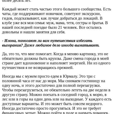
более десять лет.
Каждый может стать частью этого большого сообщества. Есть
чаты, где поддерживают новичков, советуют экскурсии,
гидов, подсказывают, как лучше добраться до локаций. В
клубе уже вся моя семья: муж, мама, тетя, сестры и братья. В
нашей последней поездке было 21 человек. Все остались
довольны и нашли занятия для себя.
- Илона, помогают ли вам путешествия избегать
выгорания
?
Даже любимое дело иногда выматывает.
Да, это то, что мне помогает. Когда я меняю картинку, это не
обязательно должны быть круизы. Даже смена города в моей
стране дает вдохновение и наполняет энергией. Ни из одного
путешествия я не возвращаюсь прежней.
Иногда мы с мужем просто едем в Юрмалу. Это три с
половиной часа от нас до моря. Мы снимаем гостиницу на
одну ночь, и этого достаточно для полной перезагрузки.
Чтобы перезагрузиться, не обязательно лететь на две недели в
другую страну. Можно поехать в соседний город, к морю, в
лес или в горы на один день или на выходные. У каждого есть
доступные варианты. И это может быть совсем недорого.
Иногда достаточно просто прогуляться. И это не требует
финансовых затрат. Можно пойти в поле и нарвать ромашек.