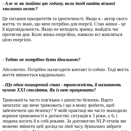
-
Але ж як знайти цю годину, коли іноді навіть вільної
хвилинки немає?
Це питання приоритетів та ідентичності. Якщо я - автор свого
життя, то знаю, що мені потрібно для енергії. Стан жінки - це
її відповідальність. Якщо не виходить зранку, знайдіть час
протягом дня. Коли жінка енергійна, навколо всі живляться
цією енергією.
- Тобто не потрібно бути ідеальною?
Абсолютно. Потрібно налагодити контакт із собою. Тоді якість
життя змінюється кардинально.
-
Ще один поширений стан - тривожність, її називають
чумою XXI століття. Як із нею працювати?
Тривожність часто пов'язана з цінністю безпеки. Варто
запитати: що мене тривожить і що я можу зробити, щоб
забезпечити цю безпеку? У моїй практиці ми часто знаходили
коріння тривожності в дитинстві: ситуація в 3 роки, у 6, і
людина носить її в собі роками. За допомогою NLP-технік ми
можемо змінити цей досвід на лінії часу, буквально забрати