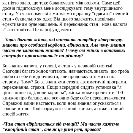
як ніхто знаю, що таке балансувати між ролями. Саме цей
досвід підштовхнув мене досліджувати тему внутрішнього
стану. У сучасному світі ми маємо щоранку "одягати" певний
стан - буквально як одяг. Від цього залежить, наскільки
ефективним буде наш день. Я переконана: стан - нова валюта
21-го століття. Це наш фундамент.
- Зараз багато жінок, які читають потрібну літературу,
знають про особисті кордони, відносини. Але чому знання
часто не змінюють життя? І чому дві жінки в однакових
ситуаціях проживають їх по-різному?
Бо знання живуть у голові, а стан - у нервовій системі.
Сьогодні багато жінок читають, навчаються, знають, що треба
любити себе й відпочивати, але продовжують жити по-
старому. Чому? Бо за знаннями стоять автоматичні програми,
переконання, страхи. Якщо всередині сидить установка "я
цінна лише тоді, коли корисна", жінка може прочитати 100
книжок про баланс, але все одно буде себе перевантажувати.
Справжні зміни настають, коли нові знання опускаються з
голови в тіло. Тоді формуються нові звички, а отже - новий
спосіб життя.
-Чим стан відрізняється від емоцій? Ми часто кажемо
"емоційний стан", але ж це різні речі, правда?