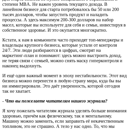
степени MBA. Не важен уровень текущего дохода. В
линейном бизнесе для старта потребовалось бы 50 или 200
тысяч долларов, чтобы запустить продукт и наладить
процессы. А здесь максимум 200-300 долларов на набор
масел, которые вы используете для себя и семьи, инвестируя в
собственное здоровье. И это окупается многократно.
Кстати, к нам в комьюнити часто приходят топ‑менеджеры и
владельцы крупного бизнеса, которые устали от контроля
24/7. Эти люди разбираются в цифрах, смотрят на
маркетинг‑план и понимают: здесь можно выстроить доход,
не теряя связи с семьей, можно снять маску гиперконтроля и
наконец выдохнуть.
И ещё один важный момент в эпоху нестабильности. Этот вид
бизнеса можно перенести в любую страну мира, куда бы вы
ни иммигрировали. Это даёт уверенность, которой сегодня
так не хватает.
-
Что вы пожелаете читателям нашего журнала
?
Я хочу пожелать читателям журнала уделять больше внимания
здоровью, причём как физическому, так и ментальному.
Машину можно заменить, если заправить её некачественным
топливом, это не страшно. А тело у нас одно. То, что мы