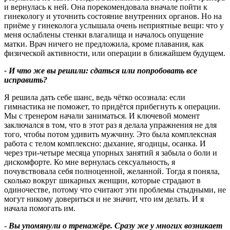
и вернулась к ней. Она порекомендовала вначале пойти к
гинекологу и уточнить состояние внутренних органов. Но на
приёме у гинеколога услышала очень неприятные вещи: что у
меня ослаблены стенки влагалища и началось опущение
матки. Врач ничего не предложила, кроме плавания, как
физической активности, или операции в ближайшем будущем.
- И что же вы решили: сдаться или попробовать все
исправить
?
Я решила дать себе шанс, ведь чётко осознала: если
гимнастика не поможет, то придётся прибегнуть к операции.
Мы с тренером начали заниматься. И ключевой момент
заключался в том, что в этот раз я делала упражнения не для
того, чтобы потом удивить мужчину. Это была комплексная
работа с телом комплексно: дыхание, ягодицы, осанка. И
через три‑четыре месяца упорных занятий я забыла о боли и
дискомфорте. Ко мне вернулась сексуальность, я
почувствовала себя полноценной, желанной. Тогда я поняла,
сколько вокруг шикарных женщин, которые страдают в
одиночестве, потому что считают эти проблемы стыдными, не
могут никому довериться и не значит, что им делать. И я
начала помогать им.
-
Вы упомянули о тренажёре. Сразу же у многих возникает