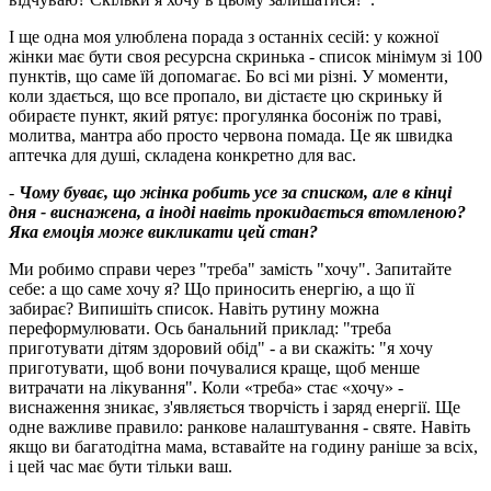
І ще одна моя улюблена порада з останніх сесій: у кожної
жінки має бути своя ресурсна скринька - список мінімум зі 100
пунктів, що саме їй допомагає. Бо всі ми різні. У моменти,
коли здається, що все пропало, ви дістаєте цю скриньку й
обираєте пункт, який рятує: прогулянка босоніж по траві,
молитва, мантра або просто червона помада. Це як швидка
аптечка для душі, складена конкретно для вас.
-
Чому буває, що жінка робить усе за списком, але в кінці
дня - виснажена, а іноді навіть прокидається втомленою?
Яка емоція може викликати цей стан?
Ми робимо справи через "треба" замість "хочу". Запитайте
себе: а що саме хочу я? Що приносить енергію, а що її
забирає? Випишіть список. Навіть рутину можна
переформулювати. Ось банальний приклад: "треба
приготувати дітям здоровий обід" - а ви скажіть: "я хочу
приготувати, щоб вони почувалися краще, щоб менше
витрачати на лікування". Коли «треба» стає «хочу» -
виснаження зникає, з'являється творчість і заряд енергії. Ще
одне важливе правило: ранкове налаштування - святе. Навіть
якщо ви багатодітна мама, вставайте на годину раніше за всіх,
і цей час має бути тільки ваш.