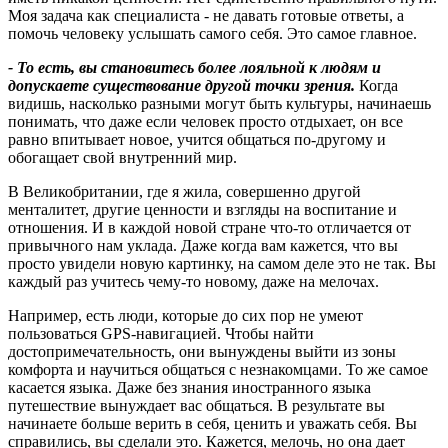
Моя задача как специалиста - не давать готовые ответы, а
помочь человеку услышать самого себя. Это самое главное.
- То есть, вы становитесь более лояльной к людям и
допускаете существование другой точки зрения.
Когда
видишь, насколько разными могут быть культуры, начинаешь
понимать, что даже если человек просто отдыхает, он все
равно впитывает новое, учится общаться по-другому и
обогащает свой внутренний мир.
В Великобритании, где я жила, совершенно другой
менталитет, другие ценности и взгляды на воспитание и
отношения. И в каждой новой стране что-то отличается от
привычного нам уклада. Даже когда вам кажется, что вы
просто увидели новую картинку, на самом деле это не так. Вы
каждый раз учитесь чему-то новому, даже на мелочах.
Например, есть люди, которые до сих пор не умеют
пользоваться GPS-навигацией. Чтобы найти
достопримечательность, они вынуждены выйти из зоны
комфорта и научиться общаться с незнакомцами. То же самое
касается языка. Даже без знания иностранного языка
путешествие вынуждает вас общаться. В результате вы
начинаете больше верить в себя, ценить и уважать себя. Вы
справились, вы сделали это. Кажется, мелочь, но она дает