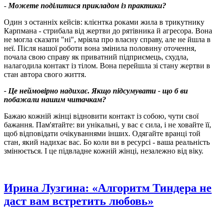
-
Можете поділитися прикладом із практики?
Один з останніх кейсів: клієнтка роками жила в трикутнику
Карпмана - стрибала від жертви до рятівника й агресора. Вона
не могла сказати "ні", мріяла про власну справу, але не йшла в
неї. Після нашої роботи вона змінила половину оточення,
почала свою справу як приватний підприємець, схудла,
налагодила контакт із тілом. Вона перейшла зі стану жертви в
стан автора свого життя.
- Це неймовірно надихає. Якщо підсумувати - що б ви
побажали нашим читачкам?
Бажаю кожній жінці відновити контакт із собою, чути свої
бажання. Пам'ятайте: ви унікальні, у вас є сила, і не ховайте її,
щоб відповідати очікуваннями інших. Одягайте вранці той
стан, який надихає вас. Бо коли ви в ресурсі - ваша реальність
змінюється. І це підвладне кожній жінці, незалежно від віку.
Ирина Лузгина: «Алгоритм Тиндера не
даст вам встретить любовь»