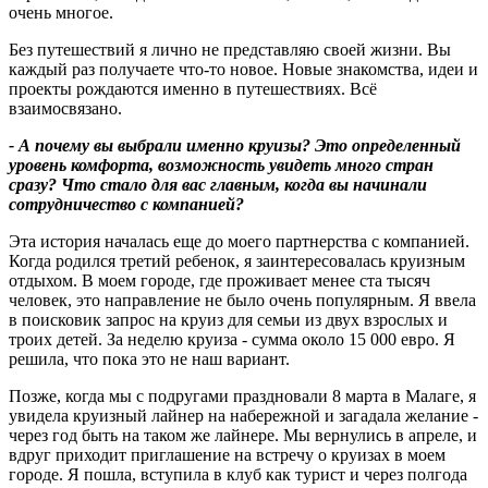
очень многое.
Без путешествий я лично не представляю своей жизни. Вы
каждый раз получаете что-то новое. Новые знакомства, идеи и
проекты рождаются именно в путешествиях. Всё
взаимосвязано.
- А почему вы выбрали именно круизы
?
Это определенный
уровень комфорта, возможность увидеть много стран
сразу? Что стало для вас главным, когда вы начинали
сотрудничество с компанией
?
Эта история началась еще до моего партнерства с компанией.
Когда родился третий ребенок, я заинтересовалась круизным
отдыхом. В моем городе, где проживает менее ста тысяч
человек, это направление не было очень популярным. Я ввела
в поисковик запрос на круиз для семьи из двух взрослых и
троих детей. За неделю круиза - сумма около 15 000 евро. Я
решила, что пока это не наш вариант.
Позже, когда мы с подругами праздновали 8 марта в Малаге, я
увидела круизный лайнер на набережной и загадала желание -
через год быть на таком же лайнере. Мы вернулись в апреле, и
вдруг приходит приглашение на встречу о круизах в моем
городе. Я пошла, вступила в клуб как турист и через полгода