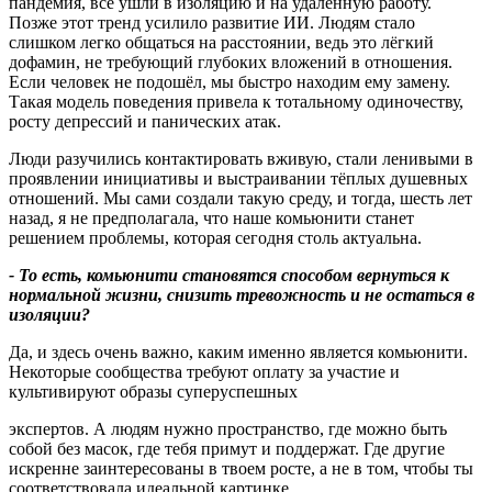
пандемия, все ушли в изоляцию и на удалённую работу.
Позже этот тренд усилило развитие ИИ. Людям стало
слишком легко общаться на расстоянии, ведь это лёгкий
дофамин, не требующий глубоких вложений в отношения.
Если человек не подошёл, мы быстро находим ему замену.
Такая модель поведения привела к тотальному одиночеству,
росту депрессий и панических атак.
Люди разучились контактировать вживую, стали ленивыми в
проявлении инициативы и выстраивании тёплых душевных
отношений. Мы сами создали такую среду, и тогда, шесть лет
назад, я не предполагала, что наше комьюнити станет
решением проблемы, которая сегодня столь актуальна.
- То есть, комьюнити становятся способом вернуться к
нормальной жизни, снизить тревожность и не остаться в
изоляции?
Да, и здесь очень важно, каким именно является комьюнити.
Некоторые сообщества требуют оплату за участие и
культивируют образы суперуспешных
экспертов. А людям нужно пространство, где можно быть
собой без масок, где тебя примут и поддержат. Где другие
искренне заинтересованы в твоем росте, а не в том, чтобы ты
соответствовала идеальной картинке.