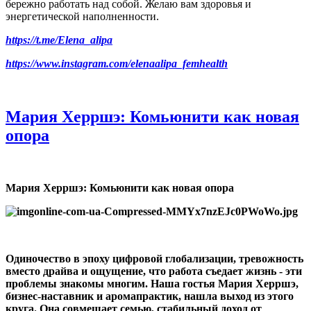
бережно работать над собой. Желаю вам здоровья и
энергетической наполненности.
https://t.me/Elena_alipa
https://www.instagram.com/elenaalipa_femhealth
Мария Херршэ: Комьюнити как новая
опора
Мария Херршэ: Комьюнити как новая опора
Одиночество в эпоху цифровой глобализации, тревожность
вместо драйва и ощущение, что работа съедает жизнь - эти
проблемы знакомы многим. Наша гостья Мария Херршэ,
бизнес
‑
наставник и аромапрактик, нашла выход из этого
круга. Она совмещает семью, стабильный доход от