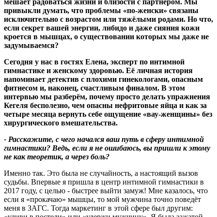
мешает радоваться жизни и близости с партнёром. Мы
привыкли думать, что проблемы «по
‑
женски» связаны
исключительно с возрастом или тяжёлыми родами. Но что,
если секрет вашей энергии, либидо и даже сияния кожи
кроется в мышцах, о существовании которых мы даже не
задумываемся
?
Сегодня у нас в гостях Елена, эксперт по интимной
гимнастике и женскому здоровью. Её личная история
напоминает детектив с плохими гинекологами, опасным
фитнесом и, наконец, счастливым финалом. В этом
интервью мы разберём, почему просто делать упражнения
Кегеля бесполезно, чем опасны нефритовые яйца и как за
четыре месяца вернуть себе ощущение «вау
‑
женщины» без
хирургического вмешательства.
- Расскажите, с чего начался ваш путь в сферу интимной
гимнастики
?
Ведь, если я не ошибаюсь, вы пришли к этому
не как теоретик, а через боль
?
Именно так. Это была не случайность, а настоящий вызов
судьбы. Впервые я пришла в центр интимной гимнастики в
2017 году, с целью - быстрее выйти замуж! Мне казалось, что
если я «прокачаю» мышцы, то мой мужчина точно поведёт
меня в ЗАГС. Тогда маркетинг в этой сфере был другим:
«удиви в постели» или «удержи мужчину». Я была зажатой