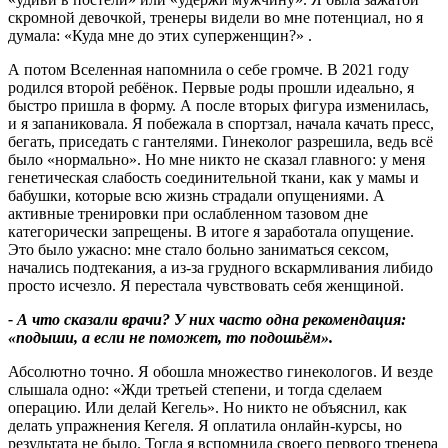
скромной девочкой, тренеры видели во мне потенциал, но я
думала: «Куда мне до этих суперженщин?» .
А потом Вселенная напомнила о себе громче. В 2021 году
родился второй ребёнок. Первые роды прошли идеально, я
быстро пришла в форму. А после вторых фигура изменилась,
и я запаниковала. Я побежала в спортзал, начала качать пресс,
бегать, приседать с гантелями. Гинеколог разрешила, ведь всё
было «нормально». Но мне никто не сказал главного: у меня
генетическая слабость соединительной ткани, как у мамы и
бабушки, которые всю жизнь страдали опущениями. А
активные тренировки при ослабленном тазовом дне
категорически запрещены. В итоге я заработала опущение.
Это было ужасно: мне стало больно заниматься сексом,
начались подтекания, а из‑за грудного вскармливания либидо
просто исчезло. Я перестала чувствовать себя женщиной.
- А что сказали врачи
?
У них часто одна рекомендация:
«подыши, а если не поможет, то подошьём».
Абсолютно точно. Я обошла множество гинекологов. И везде
слышала одно: «Жди третьей степени, и тогда сделаем
операцию. Или делай Кегель». Но никто не объяснил, как
делать упражнения Кегеля. Я оплатила онлайн-курсы, но
результата не было. Тогда я вспомнила своего первого тренера