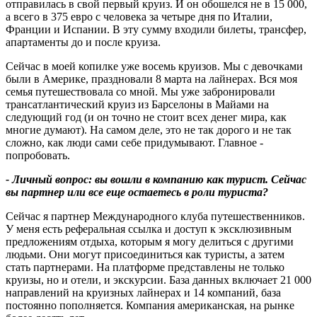
отправилась в свой первый круиз. И он обошелся не в 15 000,
а всего в 375 евро с человека за четыре дня по Италии,
Франции и Испании. В эту сумму входили билеты, трансфер,
апартаменты до и после круиза.
Сейчас в моей копилке уже восемь круизов. Мы с девочками
были в Америке, праздновали 8 марта на лайнерах. Вся моя
семья путешествовала со мной. Мы уже забронировали
трансатлантический круиз из Барселоны в Майами на
следующий год (и он точно не стоит всех денег мира, как
многие думают). На самом деле, это не так дорого и не так
сложно, как люди сами себе придумывают. Главное -
попробовать.
- Личный вопрос: вы вошли в компанию как турист. Сейчас
вы партнер или все еще остаетесь в роли туриста
?
Сейчас я партнер Международного клуба путешественников.
У меня есть реферальная ссылка и доступ к эксклюзивным
предложениям отдыха, которым я могу делиться с другими
людьми. Они могут присоединиться как туристы, а затем
стать партнерами. На платформе представлены не только
круизы, но и отели, и экскурсии. База данных включает 21 000
направлений на круизных лайнерах и 14 компаний, база
постоянно пополняется. Компания американская, на рынке