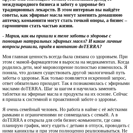
международного бизнеса и заботу о здоровье без
традиционных лекарств. В этом интервью вы найдёте
советы, как эфирные масла могут заменить домашнюю
аптечку, комьюнити могут стать точкой опоры, а бизнес –
гармонично стать частью жизни.
-
Мария, как вы пришли к теме заботы о здоровье с
помощью натуральных эфирных масел
?
И какие личные
вопросы решили, придя в компанию
doTERRA
?
Моя главная ценность всегда была связана со здоровьем. При
этом с мамой-фармацевтом я выросла на медикаментах. Когда
родились дети, моё мировоззрение полностью изменилось. Я
поняла, что должен существовать другой экологичный путь
заботы о здоровье. Как только появляется искренний запрос,
ответ обязательно приходит. Так я познакомилась с эфирными
маслами doTERRA. Шаг за шагом я научилась заменять
таблетки на эфирные масла и продукты на их основе. Сейчас
я пришла к системной и проактивной заботе о здоровье.
Я очень семейный человек. Но работа в найме с её жёсткими
рамками и ограничениями не совмещалась с семьёй. А в
doTERRA я открыла для себя бизнес‑комьюнити, где сама
планирую график, могу ездить с детьми в отпуск, проводить с
ними каникулы и при этом полноценно реализовываться. Не