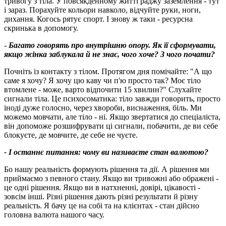
тривогу з тіла. У повсякденному житті раджу заземлення - тут
і зараз. Порахуйте кольори навколо, відчуйте руки, ноги,
дихання. Когось рятує спорт. І знову ж таки - ресурсна
скринька в допомогу.
-
Багато говорять про внутрішню опору. Як її сформувати,
якщо жінка заблукала й не знає, чого хоче? З чого почати?
Почніть із контакту з тілом. Протягом дня помічайте: "А що
саме я хочу? Я хочу цю каву чи п'ю просто так? Моє тіло
втомлене - може, варто відпочити 15 хвилин?" Слухайте
сигнали тіла. Це психосоматика: тіло завжди говорить, просто
іноді дуже голосно, через хвороби, виснаження, біль. Ми
можемо мовчати, але тіло - ні. Якщо звертатися до спеціаліста,
він допоможе розшифрувати ці сигнали, побачити, де ви себе
блокуєте, де мовчите, де себе не чуєте.
- І останнє питання: чому ви називаєте стан валютою?
Бо нашу реальність формують рішення та дії. А рішення ми
приймаємо з певного стану. Якщо ви тривожні або ображені -
це одні рішення. Якщо ви в натхненні, довірі, цікавості -
зовсім інші. Різні рішення дають різні результати й різну
реальність. Я бачу це на собі та на клієнтах - стан дійсно
головна валюта нашого часу.