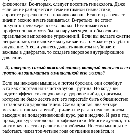
физиология. Во‑вторых, следует посетить гинеколога. Даже
если он не разбирается в теме интимной гимнастики,
спросите разрешение на половую жизнь. Если он разрешает,
значит, можно начать заниматься. В‑третьих, не стоит
покупать тренажёры в секс‑шопах. Позанимайтесь с
профессионалом хотя бы на пару месяцев, чтобы освоить
правильное выполнение упражнений. Если вы делаете сжатие
неправильно, на выдохе «вытуживаете», то можете усугубить
опущение. А если учитесь дышать животом и убираете
зажимы в диафрагме, то создаёте здоровое внутрибрюшное
давление.
- И, наверное, самый важный вопрос, который волнует всех:
нужно ли заниматься гимнастикой всю жизнь
?
Если вы накачали мышцы, а потом бросили, они ослабнут.
Это как спортзал или чистка зубов - рутина. Но когда вы
видите эффект: сияющую кожу, здоровое либидо, оргазмы,
которых не было десять лет, это перестаёт быть обязанностью
и становится удовольствием. Схема простая: два‑четыре
месяца активных занятий, три‑четыре раза в неделю, потом
выходим на поддерживающий курс, раз в неделю. И раз в год
проходим курс заново для профилактики. Многие думают, что
интимная пластика решит все проблемы. Но если мышцы не
работают, через три‑четыре года опущение вернётся, и