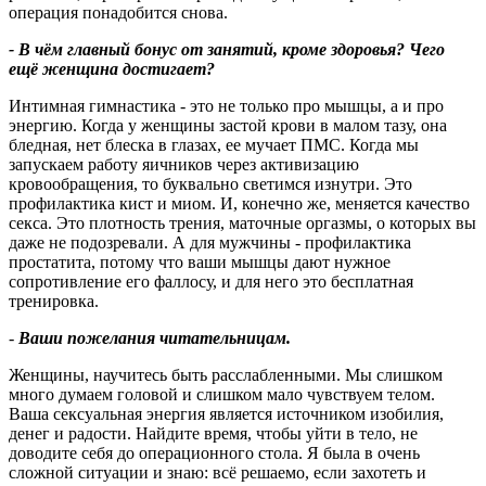
операция понадобится снова.
- В чём главный бонус от занятий, кроме здоровья
?
Чего
ещё женщина достигает
?
Интимная гимнастика - это не только про мышцы, а и про
энергию. Когда у женщины застой крови в малом тазу, она
бледная, нет блеска в глазах, ее мучает ПМС. Когда мы
запускаем работу яичников через активизацию
кровообращения, то буквально светимся изнутри. Это
профилактика кист и миом. И, конечно же, меняется качество
секса. Это плотность трения, маточные оргазмы, о которых вы
даже не подозревали. А для мужчины - профилактика
простатита, потому что ваши мышцы дают нужное
сопротивление его фаллосу, и для него это бесплатная
тренировка.
-
Ваши пожелания читательницам.
Женщины, научитесь быть расслабленными. Мы слишком
много думаем головой и слишком мало чувствуем телом.
Ваша сексуальная энергия является источником изобилия,
денег и радости. Найдите время, чтобы уйти в тело, не
доводите себя до операционного стола. Я была в очень
сложной ситуации и знаю: всё решаемо, если захотеть и