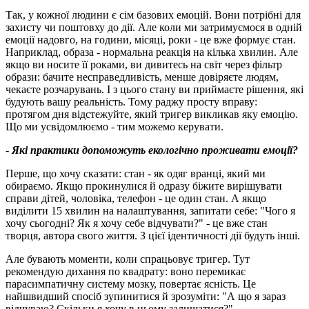
Так, у кожної людини є сім базових емоцій. Вони потрібні для
захисту чи поштовху до дії. Але коли ми затримуємося в одній
емоції надовго, на години, місяці, роки - це вже формує стан.
Наприклад, образа - нормальна реакція на кілька хвилин. Але
якщо ви носите її роками, ви дивитесь на світ через фільтр
образи: бачите несправедливість, менше довіряєте людям,
чекаєте розчарувань. І з цього стану ви приймаєте рішення, які
будують вашу реальність. Тому раджу просту вправу:
протягом дня відстежуйте, який тригер викликав яку емоцію.
Що ми усвідомлюємо - тим можемо керувати.
-
Які практики допоможуть екологічно проживати емоції?
Перше, що хочу сказати: стан - як одяг вранці, який ми
обираємо. Якщо прокинулися й одразу біжите вирішувати
справи дітей, чоловіка, телефон - це один стан. А якщо
виділити 15 хвилин на налаштування, запитати себе: "Чого я
хочу сьогодні? Як я хочу себе відчувати?" - це вже стан
творця, автора свого життя. З цієї ідентичності дії будуть інші.
Але бувають моменти, коли спрацьовує тригер. Тут
рекомендую дихання по квадрату: воно перемикає
парасимпатичну систему мозку, повертає ясність. Це
найшвидший спосіб зупинитися й зрозуміти: "А що я зараз
відчуваю? Скільки я хочу в цьому залишатися?".