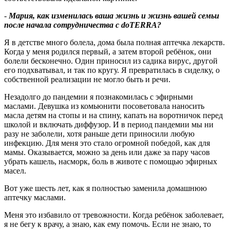
-
Мария, как изменилась ваша жизнь и жизнь вашей семьи
после начала сотрудничества с
doTERRA
?
Я в детстве много болела, дома была полная аптечка лекарств.
Когда у меня родился первый, а затем второй ребёнок, они
болели бесконечно. Один приносил из садика вирус, другой
его подхватывал, и так по кругу. Я превратилась в сиделку, о
собственной реализации не могло быть и речи.
Незадолго до пандемии я познакомилась с эфирными
маслами. Девушка из комьюнити посоветовала наносить
масла детям на стопы и на спину, капать на воротничок перед
школой и включать диффузор. И в период пандемии мы ни
разу не заболели, хотя раньше дети приносили любую
инфекцию. Для меня это стало огромной победой, как для
мамы. Оказывается, можно за день или даже за пару часов
убрать кашель, насморк, боль в животе с помощью эфирных
масел.
Вот уже шесть лет, как я полностью заменила домашнюю
аптечку маслами.
Меня это избавило от тревожности. Когда ребёнок заболевает,
я не бегу к врачу, а знаю, как ему помочь. Если не знаю, то