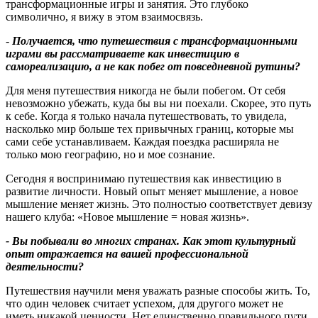
трансформационные игры и занятия. Это глубоко
символично, я вижу в этом взаимосвязь.
-
Получается, что путешествия с трансформационными
играми вы рассматриваете как инвестицию в
самореализацию, а не как побег от повседневной рутины
?
Для меня путешествия никогда не были побегом. От себя
невозможно убежать, куда бы вы ни поехали. Скорее, это путь
к себе. Когда я только начала путешествовать, то увидела,
насколько мир больше тех привычных границ, которые мы
сами себе устанавливаем. Каждая поездка расширяла не
только мою географию, но и мое сознание.
Сегодня я воспринимаю путешествия как инвестицию в
развитие личности. Новый опыт меняет мышление, а новое
мышление меняет жизнь. Это полностью соответствует девизу
нашего клуба: «Новое мышление = новая жизнь».
- Вы побывали во многих странах. Как этот культурный
опыт отражается на вашей профессиональной
деятельности
?
Путешествия научили меня уважать разные способы жить. То,
что один человек считает успехом, для другого может не
иметь никакой ценности. Нет единственно правильного пути.