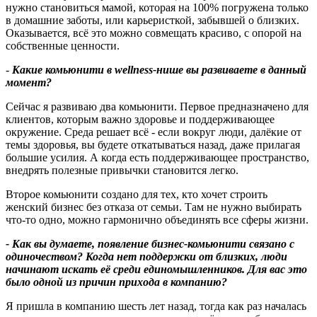
нужно становиться мамой, которая на 100% погружена только
в домашние заботы, или карьеристкой, забывшей о близких.
Оказывается, всё это можно совмещать красиво, с опорой на
собственные ценности.
-
Какие комьюнити в
wellness
‑
нише вы развиваете в данный
момент?
Сейчас я развиваю два комьюнити. Первое предназначено для
клиентов, которым важно здоровье и поддерживающее
окружение. Среда решает всё - если вокруг люди, далёкие от
темы здоровья, вы будете откатываться назад, даже прилагая
большие усилия. А когда есть поддерживающее пространство,
внедрять полезные привычки становится легко.
Второе комьюнити создано для тех, кто хочет строить
женский бизнес без отказа от семьи. Там не нужно выбирать
что‑то одно, можно гармонично объединять все сферы жизни.
- Как вы думаете, появление бизнес
‑
комьюнити связано с
одиночеством
?
Когда нет поддержки от близких, люди
начинают искать её среди единомышленников. Для вас это
было одной из причин прихода в компанию
?
Я пришла в компанию шесть лет назад, тогда как раз началась