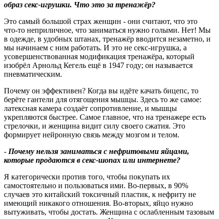
образ секс-игрушки. Что это за тренажёр?
Это самый большой страх женщин - они считают, что это
что‑то неприличное, что заниматься нужно голыми. Нет! Мы
в одежде, в удобных штанах, тренажёр вводится незаметно, и
мы начинаем с ним работать. И это не секс-игрушка, а
усовершенствованная модификация тренажёра, который
изобрёл Арнольд Кегель ещё в 1947 году; он называется
пневматическим.
Почему он эффективен? Когда вы идёте качать бицепс, то
берёте гантели для отягощения мышцы. Здесь то же самое:
латексная камера создаёт сопротивление, и мышцы
укрепляются быстрее. Самое главное, что на тренажере есть
стрелочки, и женщина видит силу своего сжатия. Это
формирует нейронную связь между мозгом и телом.
-
Почему нельзя заниматься с нефритовыми яйцами,
которые продаются в секс-шопах или интернете
?
Я категорически против того, чтобы покупать их
самостоятельно и пользоваться ими. Во‑первых, в 90%
случаев это китайский токсичный пластик, к нефриту не
имеющий никакого отношения. Во‑вторых, яйцо нужно
вытуживать, чтобы достать. Женщина с ослабленным тазовым