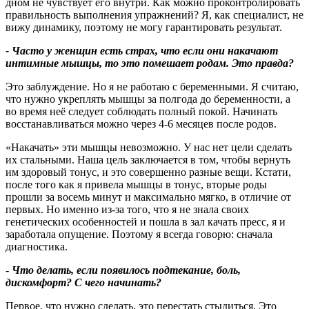
дном не чувствует его внутри. Как можно проконтролировать
правильность выполнения упражнений? Я, как специалист, не
вижу динамику, поэтому не могу гарантировать результат.
- Часто у женщин есть страх, что если они накачают
интимные мышцы, то это помешает родам. Это правда
?
Это заблуждение. Но я не работаю с беременными. Я считаю,
что нужно укреплять мышцы за полгода до беременности, а
во время неё следует соблюдать полный покой. Начинать
восстанавливаться можно через 4-6 месяцев после родов.
«Накачать» эти мышцы невозможно. У нас нет цели сделать
их стальными. Наша цель заключается в том, чтобы вернуть
им здоровый тонус, и это совершенно разные вещи. Кстати,
после того как я привела мышцы в тонус, вторые роды
прошли за восемь минут и максимально мягко, в отличие от
первых. Но именно из‑за того, что я не знала своих
генетических особенностей и пошла в зал качать пресс, я и
заработала опущение. Поэтому я всегда говорю: сначала
диагностика.
-
Что делать, если появилось подтекание, боль,
дискомфорт
?
С чего начинать
?
Первое, что нужно сделать, это перестать стыдиться. Это