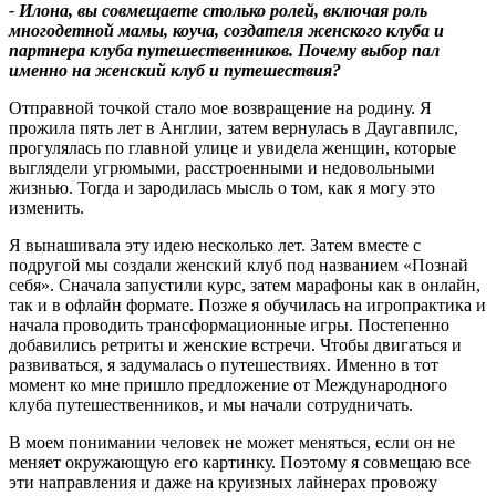
- Илона, вы совмещаете столько ролей, включая роль
многодетной мамы, коуча, создателя женского клуба и
партнера клуба путешественников. Почему выбор пал
именно на женский клуб и путешествия
?
Отправной точкой стало мое возвращение на родину. Я
прожила пять лет в Англии, затем вернулась в Даугавпилс,
прогулялась по главной улице и увидела женщин, которые
выглядели угрюмыми, расстроенными и недовольными
жизнью. Тогда и зародилась мысль о том, как я могу это
изменить.
Я вынашивала эту идею несколько лет. Затем вместе с
подругой мы создали женский клуб под названием «Познай
себя». Сначала запустили курс, затем марафоны как в онлайн,
так и в офлайн формате. Позже я обучилась на игропрактика и
начала проводить трансформационные игры. Постепенно
добавились ретриты и женские встречи. Чтобы двигаться и
развиваться, я задумалась о путешествиях. Именно в тот
момент ко мне пришло предложение от Международного
клуба путешественников, и мы начали сотрудничать.
В моем понимании человек не может меняться, если он не
меняет окружающую его картинку. Поэтому я совмещаю все
эти направления и даже на круизных лайнерах провожу