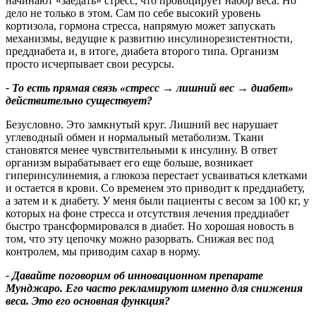
начинают «заедать» стресс, что провоцирует набор веса. Но
дело не только в этом. Сам по себе высокий уровень
кортизола, гормона стресса, напрямую может запускать
механизмы, ведущие к развитию инсулинорезистентности,
преддиабета и, в итоге, диабета второго типа. Организм
просто исчерпывает свои ресурсы.
- То есть прямая связь «стресс
→
лишний вес
→
диабет»
действительно существует
?
Безусловно. Это замкнутый круг. Лишний вес нарушает
углеводный обмен и нормальный метаболизм. Ткани
становятся менее чувствительными к инсулину. В ответ
организм вырабатывает его еще больше, возникает
гиперинсулинемия, а глюкоза перестает усваиваться клетками
и остается в крови. Со временем это приводит к преддиабету,
а затем и к диабету. У меня были пациенты с весом за 100 кг, у
которых на фоне стресса и отсутствия лечения преддиабет
быстро трансформировался в диабет. Но хорошая новость в
том, что эту цепочку можно разорвать. Снижая вес под
контролем, мы приводим сахар в норму.
-
Давайте поговорим о
б инновационном
препара
те
Мунджаро
.
Его часто рекламируют именно для снижения
веса
.
Это его основная функция
?