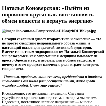
Наталья Коноверская: «Выйти из
порочного круга: как восстановить
обмен веществ и вернуть энергию»
С
егодня сахарный диабет второго типа и ожирение — это
не просто следствие неправильного образа жизни
,
а
настоящий вызов для деловой
,
активной аудитории
.
Вместе с опытным эндокринологом Натальей Коноверской
мы разберемся
,
как современная медицина помогает не
просто сбросить вес
,
а перезагрузить обмен веществ
,
и
почему в этом процессе ключевую роль играет контроль
специалиста
.
- Наталья
,
проблемы лишнего веса
,
преддиабета и диабета
становятся все более распространенными
,
даже среди
молодых людей
.
С чем это связано
?
К сожалению, это печальная тенденция. Ситуация
усугубляется хроническим стрессом, в котором мы живем.
Недосыпы, постоянное нервное напряжение — многие