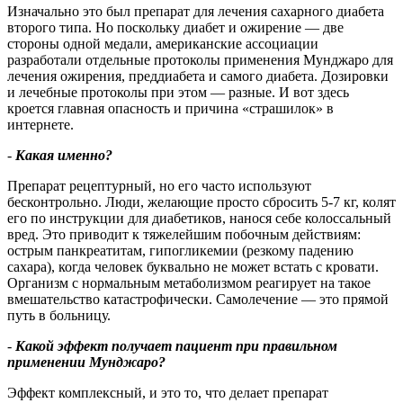
Изначально это был препарат для лечения сахарного диабета
второго типа. Но поскольку диабет и ожирение — две
стороны одной медали, американские ассоциации
разработали отдельные протоколы применения Мунджаро для
лечения ожирения, преддиабета и самого диабета. Дозировки
и лечебные протоколы при этом — разные. И вот здесь
кроется главная опасность и причина «страшилок» в
интернете.
-
Какая именно
?
Препарат рецептурный, но его часто используют
бесконтрольно. Люди, желающие просто сбросить 5-7 кг, колят
его по инструкции для диабетиков, нанося себе колоссальный
вред. Это приводит к тяжелейшим побочным действиям:
острым панкреатитам, гипогликемии (резкому падению
сахара), когда человек буквально не может встать с кровати.
Организм с нормальным метаболизмом реагирует на такое
вмешательство катастрофически. Самолечение — это прямой
путь в больницу.
-
Какой эффект получает пациент при правильном
применении Мунджаро
?
Эффект комплексный, и это то, что делает препарат