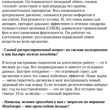
уникальным. Он нормализует липидный обмен, снижая
«плохой» холестерин и триглицериды без приёма
дополнительных препаратов. Восстанавливается
артериальное давление, снижаются риски инфарктов и
инсультов. Разгружаются суставы. И, что очень важно для
женщин, препарат доказано эффективен в лечении синдрома
поликистозных яичников (СПКЯ), нормализуя гормональный
фон и восстанавливая фертильность. Он работает на
клеточном уровне, восстанавливая нормальный обмен
веществ во всем организме.
- Самый распространенный вопрос
:
на сколько килограммов
и как быстро можно похудеть
?
Я всегда настраиваю пациентов на длительную работу — от 6
месяцев до года. Все индивидуально и зависит от исходных
данных. Быстрое похудение — это огромный стресс для
организма и риск тех самых побочных эффектов. Наша задача
— мягко переучить организм и мозг воспринимать новый,
здоровый вес как норму. Если человек десятилетиями набирал
вес, год на восстановление — это не срок. Все истории про
«минус 20 кг за месяц» — опасный маркетинг.
-
Наталья
,
человек приходит к вам с запросом на терапию
Мунджаро – что происходит дальше
?